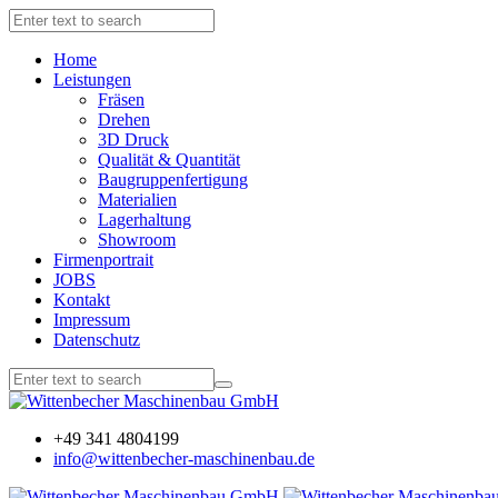
Home
Leistungen
Fräsen
Drehen
3D Druck
Qualität & Quantität
Baugruppenfertigung
Materialien
Lagerhaltung
Showroom
Firmenportrait
JOBS
Kontakt
Impressum
Datenschutz
+49 341 4804199
info@wittenbecher-maschinenbau.de